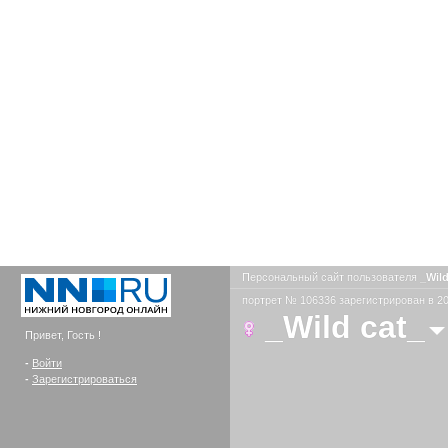
Персональный сайт пользователя
_Wil
портрет № 106336 зарегистрирован в 20
_Wild cat_
Привет, Гость !
-
Войти
-
Зарегистрироваться