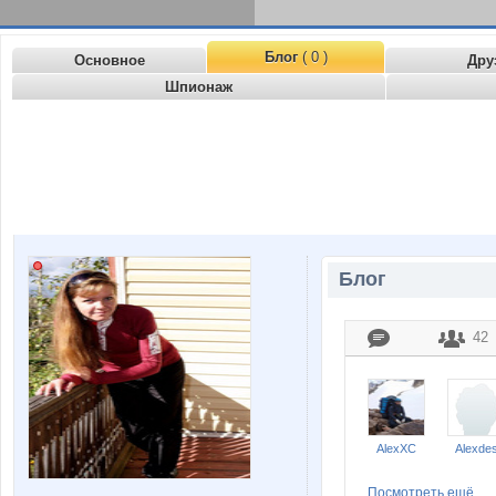
Блог
( 0 )
Основное
Дру
Шпионаж
Блог
42
AlexXC
Alexde
Посмотреть ещё