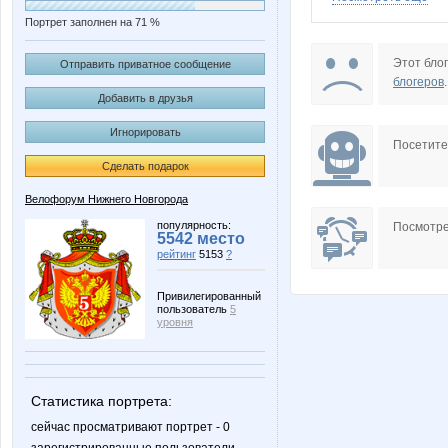
Портрет заполнен на 71 %
Lensky
LuchMa
Этот блог
Отправить приватное сообщение
блогеров
.
Добавить в друзья
Игнорировать
Sharan
TR
Посетит
Сделать подарок
Велофорум Нижнего Новгорода
pershing
s458
популярность:
Посмотре
5542 место
рейтинг
5153
?
Привилегированный
пользователь
5
ТриумфаКтор
уровня
Статистика портрета:
сейчас просматривают портрет - 0